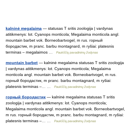
kalninė megalaima
— statusas T sritis zoologija | vardynas
atitikmenys: lot. Cyanops monticola; Megalaima monticola angl.
mountain barbet vok. Borneobartvogel, m rus. горный
бородастик, m pranc. barbu montagnard, m ryšiai: platesnis
terminas – megalaimos …
Paukščių pavadinimų žodynas
mountain barbet
— kalninė megalaima statusas T sritis zoologija
| vardynas atitikmenys: lot. Cyanops monticola; Megalaima
monticola angl. mountain barbet vok. Borneobartvogel, m rus.
горный бородастик, m pranc. barbu montagnard, m ryšiai:
platesnis terminas –… …
Paukščių pavadinimų žodynas
горный бородастик
— kalninė megalaima statusas T sritis
zoologija | vardynas atitikmenys: lot. Cyanops monticola;
Megalaima monticola angl. mountain barbet vok. Borneobartvogel,
m rus. горный бородастик, m pranc. barbu montagnard, m ryšiai:
platesnis terminas –… …
Paukščių pavadinimų žodynas