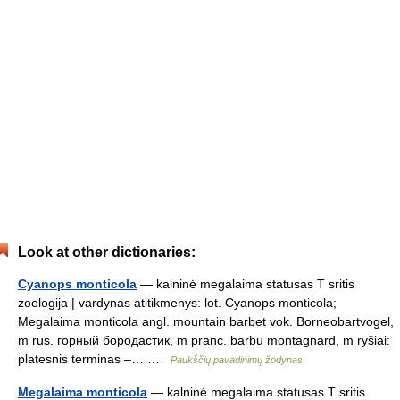
Look at other dictionaries:
Cyanops monticola
— kalninė megalaima statusas T sritis
zoologija | vardynas atitikmenys: lot. Cyanops monticola;
Megalaima monticola angl. mountain barbet vok. Borneobartvogel,
m rus. горный бородастик, m pranc. barbu montagnard, m ryšiai:
platesnis terminas –… …
Paukščių pavadinimų žodynas
Megalaima monticola
— kalninė megalaima statusas T sritis