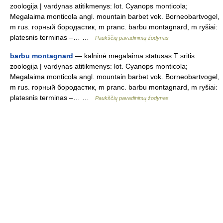
zoologija | vardynas atitikmenys: lot. Cyanops monticola;
Megalaima monticola angl. mountain barbet vok. Borneobartvogel,
m rus. горный бородастик, m pranc. barbu montagnard, m ryšiai:
platesnis terminas –… …
Paukščių pavadinimų žodynas
barbu montagnard
— kalninė megalaima statusas T sritis
zoologija | vardynas atitikmenys: lot. Cyanops monticola;
Megalaima monticola angl. mountain barbet vok. Borneobartvogel,
m rus. горный бородастик, m pranc. barbu montagnard, m ryšiai:
platesnis terminas –… …
Paukščių pavadinimų žodynas