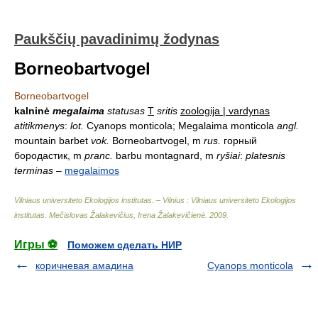
Paukščių pavadinimų žodynas
Borneobartvogel
Borneobartvogel
kalninė
megalaima
statusas
T
sritis
zoologija | vardynas
atitikmenys
:
lot.
Cyanops monticola; Megalaima monticola
angl.
mountain barbet
vok.
Borneobartvogel, m
rus.
горный
бородастик, m
pranc.
barbu montagnard, m
ryšiai
:
platesnis
terminas
–
megalaimos
Vilniaus universiteto Ekologijos institutas. – Vilnius : Vilniaus universiteto Ekologijos
institutas
.
Mečislovas Žalakevičius, Irena Žalakevičienė
.
2009
.
Игры ⚽
Поможем сделать НИР
коричневая амадина
Cyanops monticola