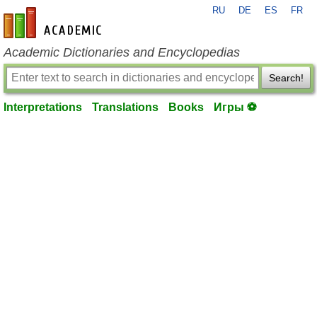
RU
DE
ES
FR
en-academic.com
Academic Dictionaries and Encyclopedias
Search!
Interpretations
Translations
Books
Игры ⚽